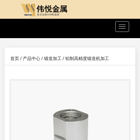
切
换
导
航
首页
/
产品中心
/
锻造加工
/
铝制高精度锻造机加工